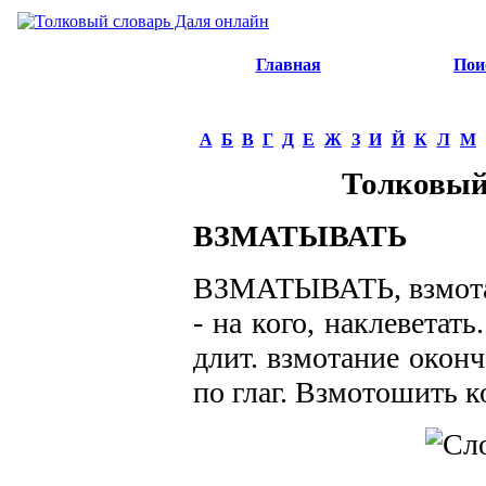
Главная
Пои
А
Б
В
Г
Д
Е
Ж
З
И
Й
К
Л
М
Толковый
ВЗМАТЫВАТЬ
ВЗМАТЫВАТЬ, взмотать
- на кого, наклеветать
длит. взмотание оконч
по глаг. Взмотошить ко