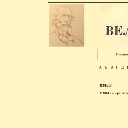
Главна
А
Б
В
Г
Д
ВЗЛЫЗ
ВЗЛЫЗ м. орл. взл