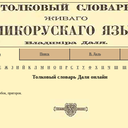
Поиск
В. Даль
я
Е
Ж
З
И
Й
К
Л
М
Н
О
П
Р
С
Т
У
Ф
Х
Ц
Ч
Ш
Щ
Толковый словарь Даля онлайн
обок, пригорок.