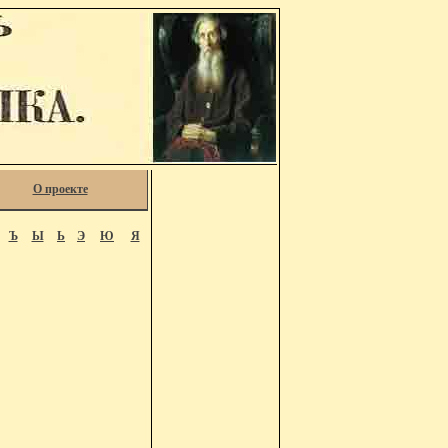
О проекте
Ъ
Ы
Ь
Э
Ю
Я