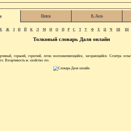
Поиск
В. Даль
я
Е
Ж
З
И
Й
К
Л
М
Н
О
П
Р
С
Т
У
Ф
Х
Ц
Ч
Ш
Щ
Толковый словарь Даля онлайн
чивый, горький, горючий, легко воспламеняющийся, загорающийся. Селитра зелье
го. Взгарчивость ж. свойство это.