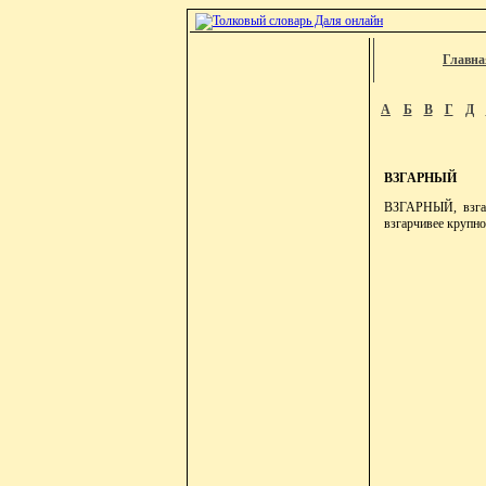
Главна
А
Б
В
Г
Д
ВЗГАРНЫЙ
ВЗГАРНЫЙ, взгар
взгарчивее крупно