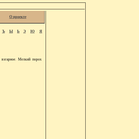
О проекте
Ъ
Ы
Ь
Э
Ю
Я
 взгарное. Мелкий порох