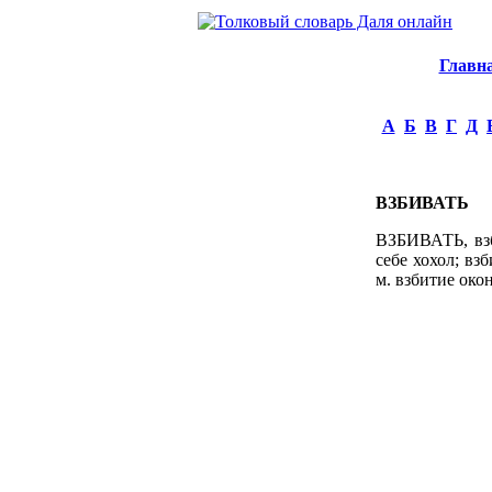
Главн
А
Б
В
Г
Д
ВЗБИВАТЬ
ВЗБИВАТЬ, взб
себе хохол; вз
м. взбитие окон