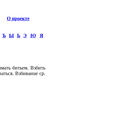
О проекте
Ъ
Ы
Ь
Э
Ю
Я
ымать битьем. Взбить
ваться. Взбиванue ср.