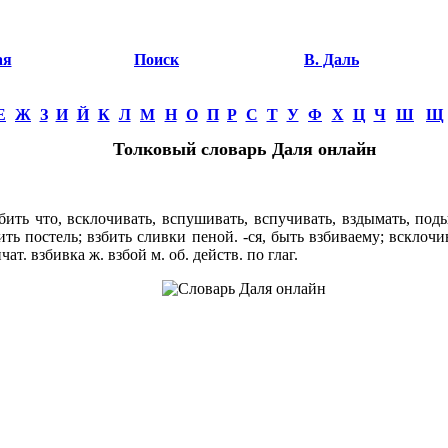
ая
Поиск
В. Даль
Е
Ж
З
И
Й
К
Л
М
Н
О
П
Р
С
Т
У
Ф
Х
Ц
Ч
Ш
Щ
Толковый словарь Даля онлайн
ить что, всклочивать, вспушивать, вспучивать, вздымать, под
бить постель; взбить сливки пеной. -ся, быть взбиваему; всклочи
чат. взбивка ж. взбой м. об. действ. по глаг.