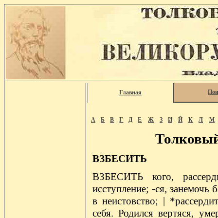
Пои
Главная
А
Б
В
Г
Д
Е
Ж
З
И
Й
К
Л
М
Толковый
ВЗБЕСИТЬ
ВЗБЕСИТЬ кого, рассерди
исступление; -ся, занемочь 
в неистовство; | *рассерди
себя. Родился вертяся, уме