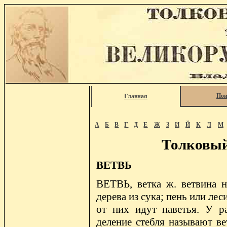
Пои
Главная
А
Б
В
Г
Д
Е
Ж
З
И
Й
К
Л
М
Толковый
ВЕТВЬ
ВЕТВЬ, ветка ж. ветвина но
дерева из сука; пень или леси
от них идут паветья. У р
деление стебля называют ве