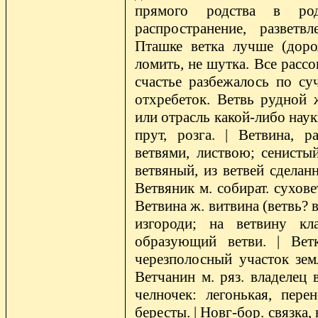
прямого родства в род
распространение, разветв
Пташке ветка лучше (доро
ломить, не шутка. Все рассо
счастье разбежалось по суч
отхребеток. Ветвь рудной 
или отрасль какой-либо науки
прут, розга. | Ветвина, р
ветвями, листвою; сенисты
ветвяный, из ветвей сделан
Ветвяник м. собират. сухове
Ветвина ж. витвина (ветвь? в
изгороди; на ветвину кла
образующий ветви. | Ветк
черезполосный участок зем
Ветчанин м. ряз. владелец в
челночек: легонькая, пер
бересты. | Новг-бор. связка