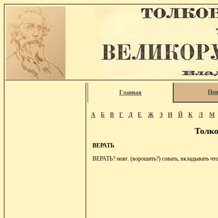
Пои
Главная
А
Б
В
Г
Д
Е
Ж
З
И
Й
К
Л
М
Толко
ВЕРАТЬ
ВЕРАТЬ? новг. (ворошить?) совать, вкладывать что;