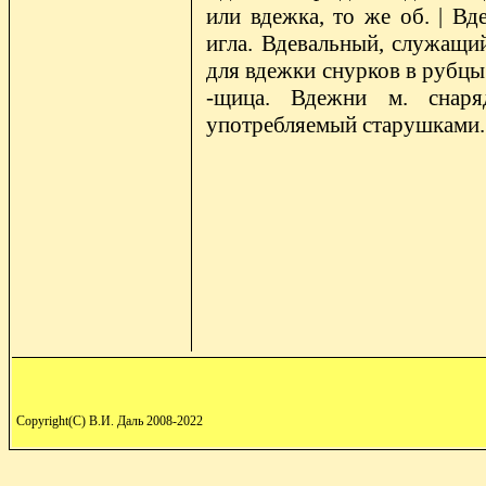
или вдежка, то же об. | Вд
игла. Вдевальный, служащий
для вдежки снурков в рубцы.
-щица. Вдежни м. снаря
употребляемый старушками.
Copyright(C) В.И. Даль 2008-2022