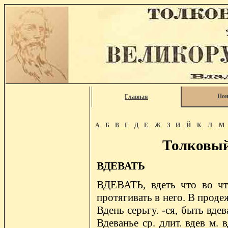
Пои
Главная
А
Б
В
Г
Д
Е
Ж
З
И
Й
К
Л
М
Толковый
ВДЕВАТЬ
ВДЕВАТЬ, вдеть что во что
протягивать в него. В проде
Вдень серьгу. -ся, быть вдев
Вдеванье ср. длит. вдев м. 