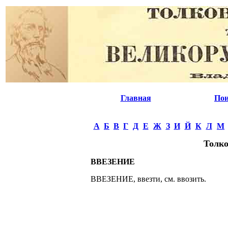
Главная
Пои
А
Б
В
Г
Д
Е
Ж
З
И
Й
К
Л
М
Толко
ВВЕЗЕНИЕ
ВВЕЗЕНИЕ, ввезти, см. ввозить.