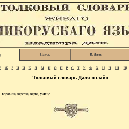
Поиск
В. Даль
я
Е
Ж
З
И
Й
К
Л
М
Н
О
П
Р
С
Т
У
Ф
Х
Ц
Ч
Ш
Щ
Толковый словарь Даля онлайн
воровина, веревка, вервь, ужище.