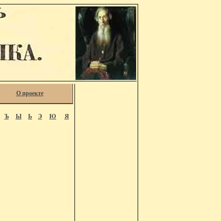
О проекте
Ъ
Ы
Ь
Э
Ю
Я