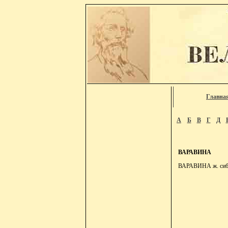
Главна
А
Б
В
Г
Д
ВАРАВИНА
ВАРАВИНА ж. сиб. 