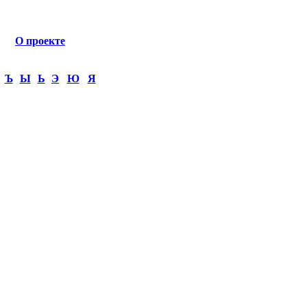
О проекте
Ъ
Ы
Ь
Э
Ю
Я