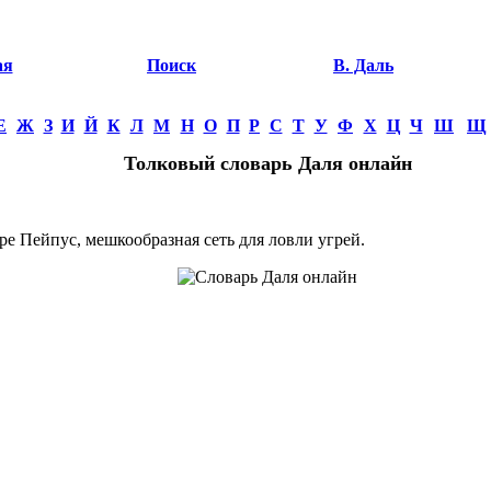
ая
Поиск
В. Даль
Е
Ж
З
И
Й
К
Л
М
Н
О
П
Р
С
Т
У
Ф
Х
Ц
Ч
Ш
Щ
Толковый словарь Даля онлайн
е Пейпус, мешкообразная сеть для ловли угрей.