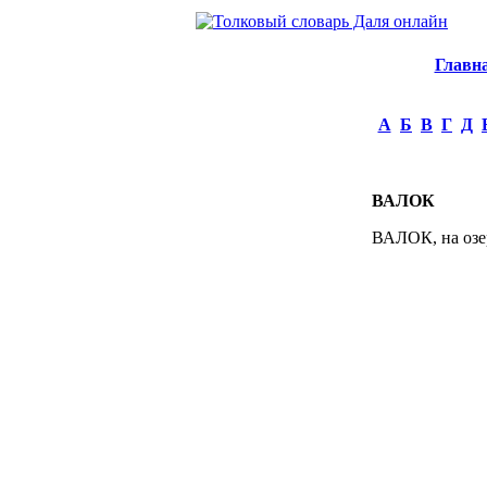
Главн
А
Б
В
Г
Д
ВАЛОК
ВАЛОК, на озер