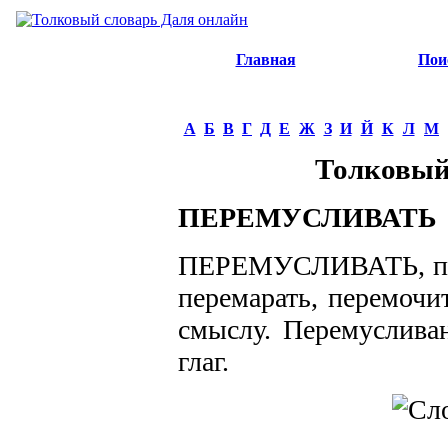
Главная
Пои
А
Б
В
Г
Д
Е
Ж
З
И
Й
К
Л
М
Толковый
ПЕРЕМУСЛИВАТЬ
ПЕРЕМУСЛИВАТЬ, пере
перемарать, перемочит
смыслу. Перемусливан
глаг.