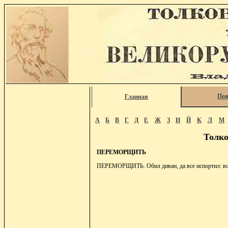
Пои
Главная
А
Б
В
Г
Д
Е
Ж
З
И
Й
К
Л
М
Толко
ПЕРЕМОРЩИТЬ
ПЕРЕМОРЩИТЬ. Обил диван, да все испортил: всю