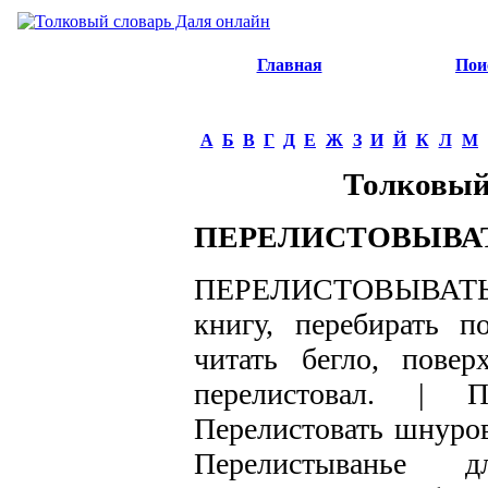
Главная
Пои
А
Б
В
Г
Д
Е
Ж
З
И
Й
К
Л
М
Толковый
ПЕРЕЛИСТОВЫВА
ПЕРЕЛИСТОВЫВАТЬ ил
книгу, перебирать п
читать бегло, повер
перелистовал. | П
Перелистовать шнуров
Перелистыванье д