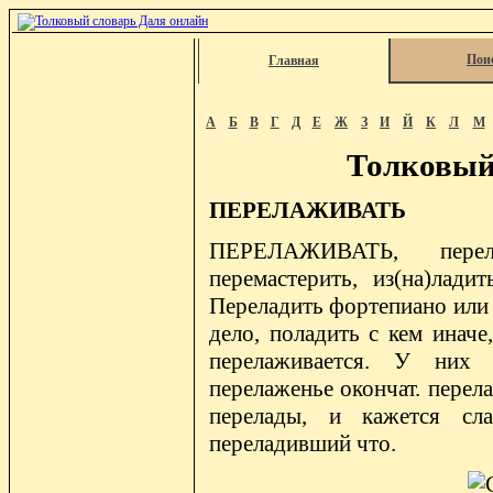
Пои
Главная
А
Б
В
Г
Д
Е
Ж
З
И
Й
К
Л
М
Толковый
ПЕРЕЛАЖИВАТЬ
ПЕРЕЛАЖИВАТЬ, перела
перемастерить, из(на)лади
Переладить фортепиано или 
дело, поладить с кем иначе
перелаживается. У них 
перелаженье окончат. перела
перелады, и кажется слад
переладивший что.