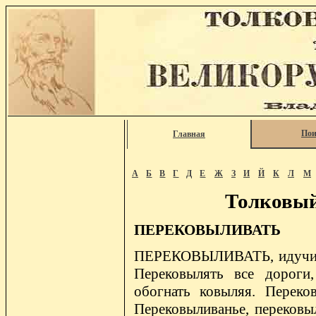
Пои
Главная
А
Б
В
Г
Д
Е
Ж
З
И
Й
К
Л
М
Толковый
ПЕРЕКОВЫЛИВАТЬ
ПЕРЕКОВЫЛИВАТЬ, идучи пе
Перековылять все дороги,
обогнать ковыляя. Переко
Перековыливанье, перековыл