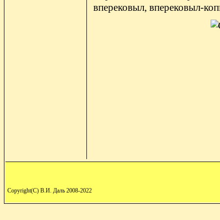
вперековыл, вперековыл-копы
Copyright(C) В.И. Даль 2008-2022