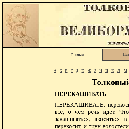
Пои
Главная
А
Б
В
Г
Д
Е
Ж
З
И
Й
К
Л
М
Толковый
ПЕРЕКАШИВАТЬ
ПЕРЕКАШИВАТЬ, перекосить
все, о чем речь идет. Что
закашиваться, вкоситься 
перекосит, и тиун волостели