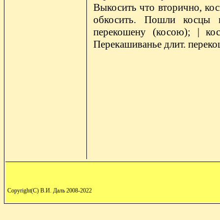
Выкосить что вторично, коси
обкосить. Пошли косцы в
перекошену (косою); | ко
Перекашиванье длит. перекоше
Copyright(C) В.И. Даль 2008-2022