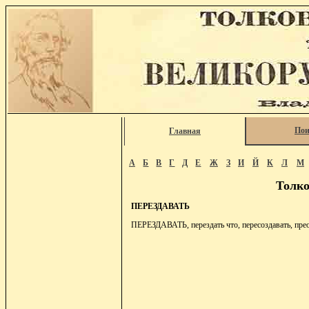
Пои
Главная
А
Б
В
Г
Д
Е
Ж
З
И
Й
К
Л
М
Толко
ПЕРЕЗДАВАТЬ
ПЕРЕЗДАВАТЬ, перездать что, пересоздавать, преобр