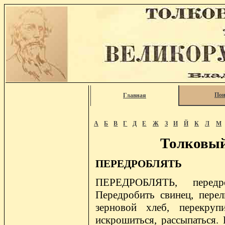
Пои
Главная
А
Б
В
Г
Д
Е
Ж
З
И
Й
К
Л
М
Толковый
ПЕРЕДРОБЛЯТЬ
ПЕРЕДРОБЛЯТЬ, передро
Передробить свинец, пере
зерновой хлеб, перекрупи
искрошиться, рассыпаться. 