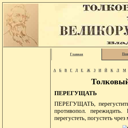
Пои
Главная
А
Б
В
Г
Д
Е
Ж
З
И
Й
К
Л
М
Толковый
ПЕРЕГУЩАТЬ
ПЕРЕГУЩАТЬ, перегустить 
противопол. пережидить. 
перегустеть, погустеть чрез 