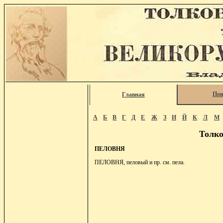
Пои
Главная
А
Б
В
Г
Д
Е
Ж
З
И
Й
К
Л
М
Толко
ПЕЛОВНЯ
ПЕЛОВНЯ, пеловый и пр. см. пела.