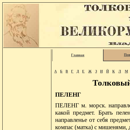
Пои
Главная
А
Б
В
Г
Д
Е
Ж
З
И
Й
К
Л
М
Толковый
ПЕЛЕНГ
ПЕЛЕНГ м. морск. направле
какой предмет. Брать пелен
направленье от себя предмет
компас (матка) с мишенями, 