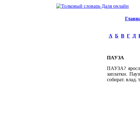
Главн
А
Б
В
Г
Д
ПАУЗА
ПАУЗА? яросл. 
заплатки. Пауз
собират. влад. 