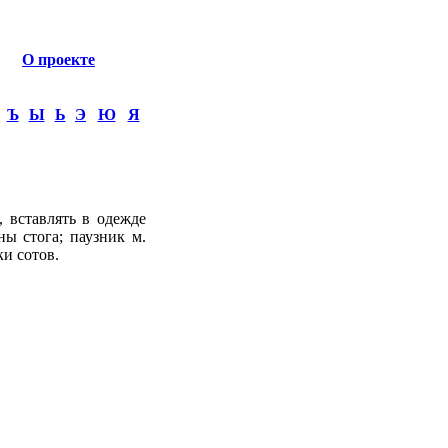
О проекте
Ъ
Ы
Ь
Э
Ю
Я
, вставлять в одежде
ны стога; паузник м.
ки сотов.