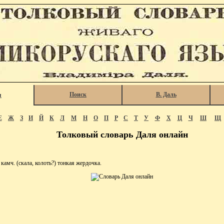
Поиск
В. Даль
я
Е
Ж
З
И
Й
К
Л
М
Н
О
П
Р
С
Т
У
Ф
Х
Ц
Ч
Ш
Щ
Толковый словарь Даля онлайн
ч. (скала, колоть?) тонкая жердочка.