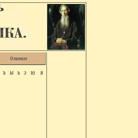
О проекте
Ъ
Ы
Ь
Э
Ю
Я