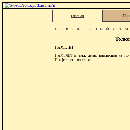
Пои
Главная
А
Б
В
Г
Д
Е
Ж
З
И
Й
К
Л
М
Толко
ПАМФЛЕТ
ПАМФЛЕТ м. англ. сильно нападающая на что, л
Памфлетист, писатель ее.