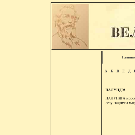
Главна
А
Б
В
Г
Д
ПАЛУНДРА
ПАЛУНДРА морск. о
лечу! закричал мат