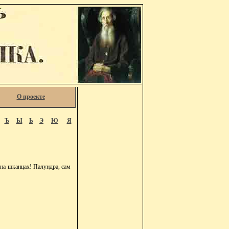
О проекте
Ъ
Ы
Ь
Э
Ю
Я
 на шканцах! Палундра, сам