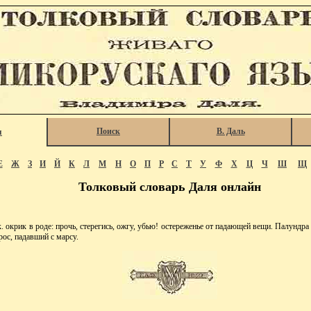
Поиск
В. Даль
я
Е
Ж
З
И
Й
К
Л
М
Н
О
П
Р
С
Т
У
Ф
Х
Ц
Ч
Ш
Щ
Толковый словарь Даля онлайн
крик в роде: прочь, стерегись, ожгу, убью! остереженье от падающей вещи. Палундра
рос, падавший с марсу.