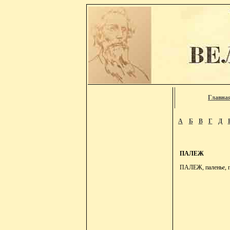
Главна
А
Б
В
Г
Д
ПАЛЕЖ
ПАЛЕЖ, паленье, па