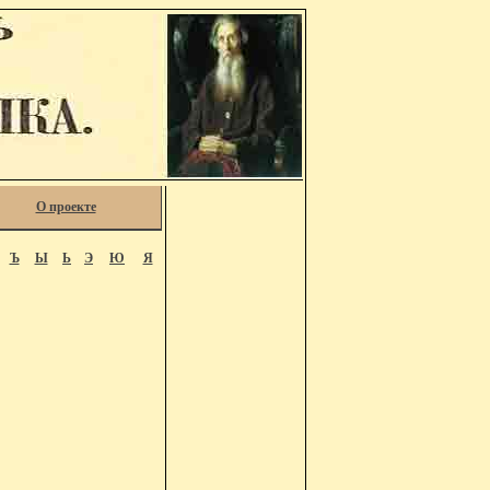
О проекте
Ъ
Ы
Ь
Э
Ю
Я