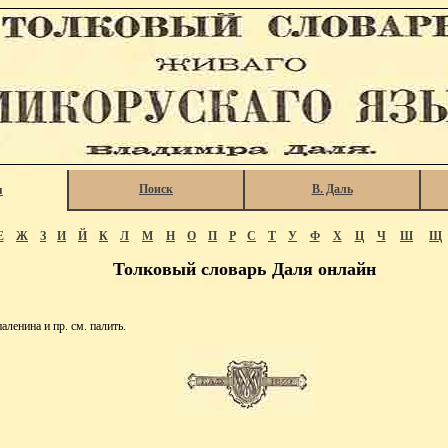
Поиск
В. Даль
я
Е
Ж
З
И
Й
К
Л
М
Н
О
П
Р
С
Т
У
Ф
Х
Ц
Ч
Ш
Щ
Толковый словарь Даля онлайн
ленина и пр. см. палить.