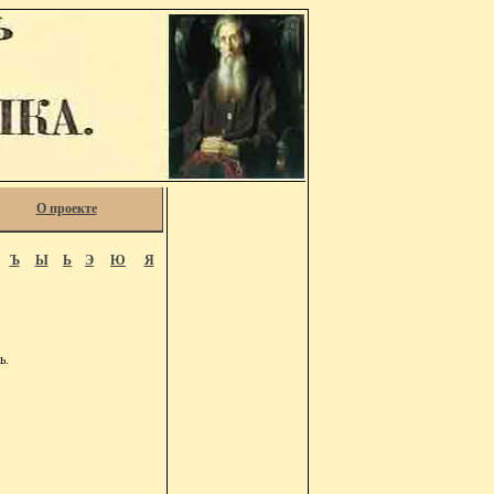
О проекте
Ъ
Ы
Ь
Э
Ю
Я
ь.