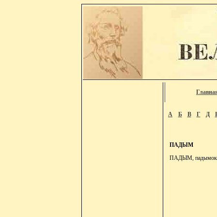
Главна
А
Б
В
Г
Д
ПАДЫМ
ПАДЫМ, падымок м.