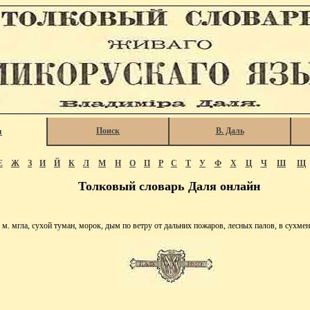
Поиск
В. Даль
я
Е
Ж
З
И
Й
К
Л
М
Н
О
П
Р
С
Т
У
Ф
Х
Ц
Ч
Ш
Щ
Толковый словарь Даля онлайн
 мгла, сухой туман, морок, дым по ветру от дальних пожаров, лесных палов, в сухмен