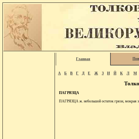
Пои
Главная
А
Б
В
Г
Д
Е
Ж
З
И
Й
К
Л
М
Толко
ПАГРЯЗЦА
ПАГРЯЗЦА ж. небольшой остаток грязи, мокрая з