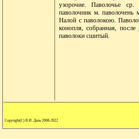
узорочие. Паволочье ср. 
паволочник м. паволочень м
Налой с паволокою. Паволоч
конопля, собранная, после 
паволоки сшитый.
Copyright(C) В.И. Даль 2008-2022