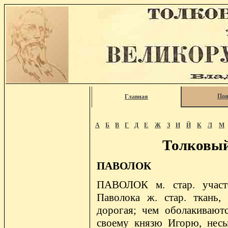
Пои
Главная
А
Б
В
Г
Д
Е
Ж
З
И
Й
К
Л
М
Толковый
ПАВОЛОК
ПАВОЛОК м. стар. участо
Паволока ж. стар. ткань,
дорогая; чем оболакивают
своему князю Игорю, несы