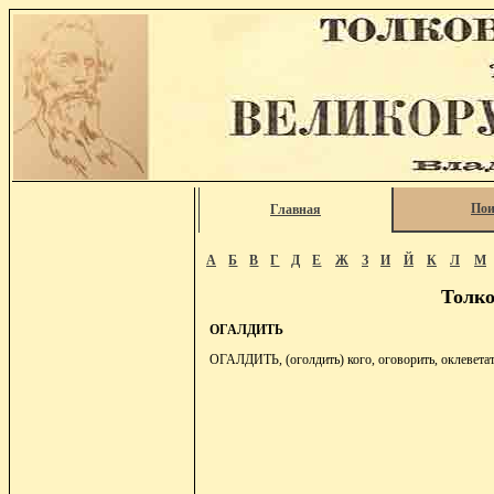
Пои
Главная
А
Б
В
Г
Д
Е
Ж
З
И
Й
К
Л
М
Толко
ОГАЛДИТЬ
ОГАЛДИТЬ, (оголдить) кого, оговорить, оклеветать