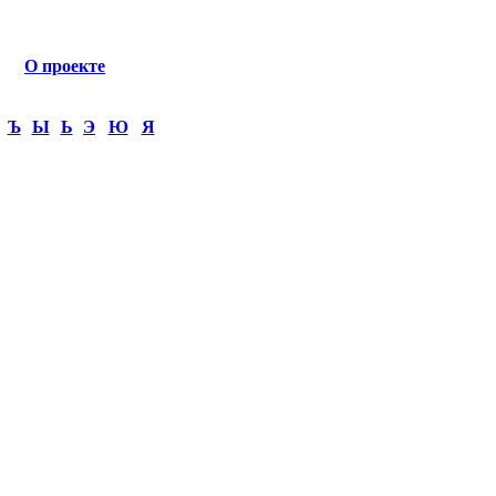
О проекте
Ъ
Ы
Ь
Э
Ю
Я