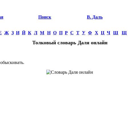
ая
Поиск
В. Даль
Е
Ж
З
И
Й
К
Л
М
Н
О
П
Р
С
Т
У
Ф
Х
Ц
Ч
Ш
Щ
Толковый словарь Даля онлайн
обыскивать.