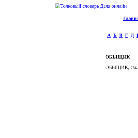
Главн
А
Б
В
Г
Д
ОБЫЩИК
ОБЫЩИК, см. 