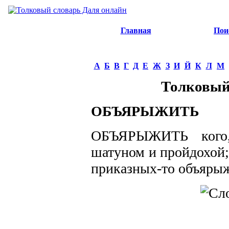
Главная
Пои
А
Б
В
Г
Д
Е
Ж
З
И
Й
К
Л
М
Толковый
ОБЪЯРЫЖИТЬ
ОБЪЯРЫЖИТЬ кого, 
шатуном и пройдохой; 
приказных-то объяры