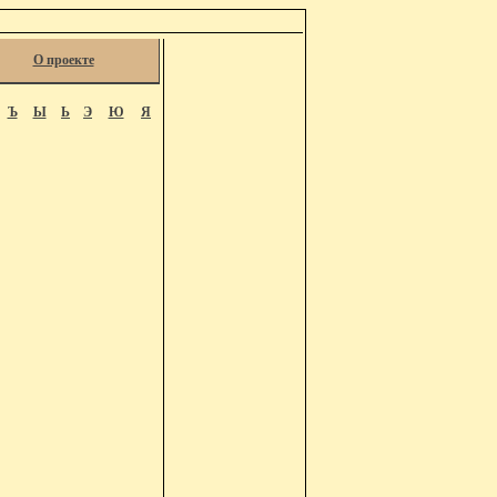
О проекте
Ъ
Ы
Ь
Э
Ю
Я