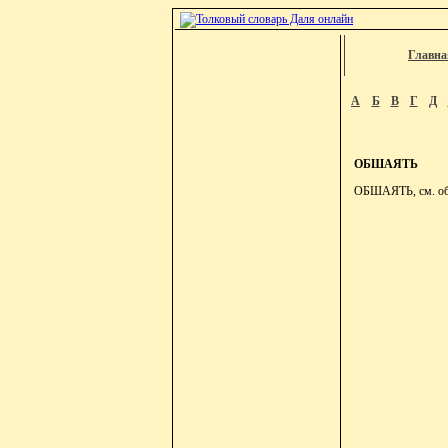
Главна
А
Б
В
Г
Д
ОБШАЯТЬ
ОБШАЯТЬ, см. об