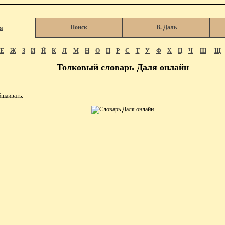
Поиск
В. Даль
я
Е
Ж
З
И
Й
К
Л
М
Н
О
П
Р
С
Т
У
Ф
Х
Ц
Ч
Ш
Щ
Толковый словарь Даля онлайн
шаивать.