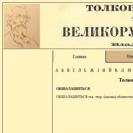
Пои
Главная
А
Б
В
Г
Д
Е
Ж
З
И
Й
К
Л
М
Толко
ОБШАЛАШИТЬСЯ
ОБШАЛАШИТЬСЯ пск. твер. (шалаш) обзавестис