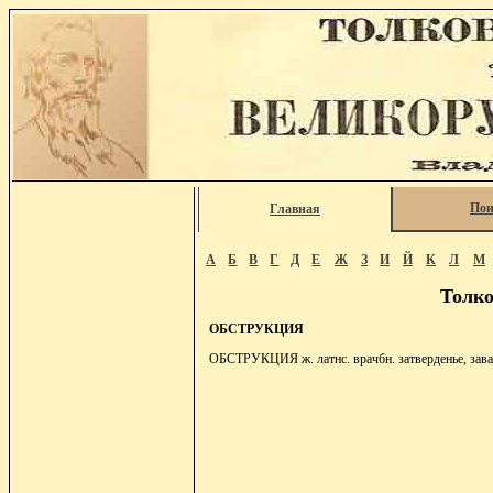
Пои
Главная
А
Б
В
Г
Д
Е
Ж
З
И
Й
К
Л
М
Толко
ОБСТРУКЦИЯ
ОБСТРУКЦИЯ ж. латнс. врачбн. затверденье, завал