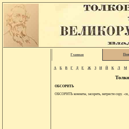
Пои
Главная
А
Б
В
Г
Д
Е
Ж
З
И
Й
К
Л
М
Толко
ОБСОРИТЬ
ОБСОРИТЬ комнаты, засорить, натрясти сору. -ся, 