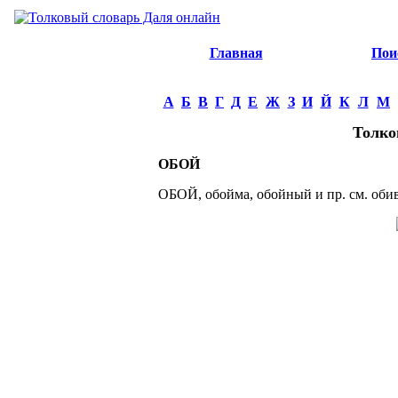
Главная
Пои
А
Б
В
Г
Д
Е
Ж
З
И
Й
К
Л
М
Толко
ОБОЙ
ОБОЙ, обойма, обойный и пр. см. обив