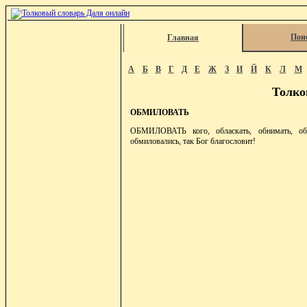
Пои
Главная
А
Б
В
Г
Д
Е
Ж
З
И
Й
К
Л
М
Толко
ОБМИЛОВАТЬ
ОБМИЛОВАТЬ кого, обласкать, обнимать, обло
обмиловались, так Бог благословит!