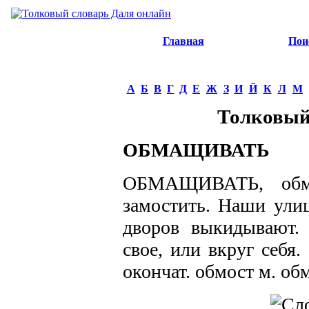
Главная
Пои
А
Б
В
Г
Д
Е
Ж
З
И
Й
К
Л
М
Толковый
ОБМАЩИВАТЬ
ОБМАЩИВАТЬ, обмо
замостить. Наши ули
дворов выкидывают. 
свое, или вкруг себя
окончат. обмост м. обм