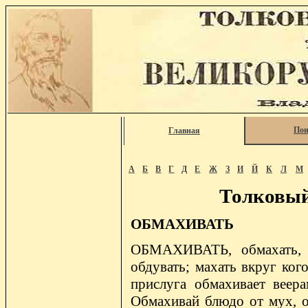
Пои
Главная
А
Б
В
Г
Д
Е
Ж
З
И
Й
К
Л
М
Толковый
ОБМАХИВАТЬ
ОБМАХИВАТЬ, обмахать, об
обдувать; махать вкруг ког
прислуга обмахивает веер
Обмахивай блюдо от мух, об