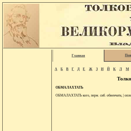
Пои
Главная
А
Б
В
Г
Д
Е
Ж
З
И
Й
К
Л
М
Толко
ОБМАЛАХТАТЬ
ОБМАЛАХТАТЬ кого, перм. сиб. обвенчать; | опле