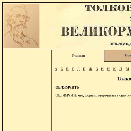
Пои
Главная
А
Б
В
Г
Д
Е
Ж
З
И
Й
К
Л
М
Толко
ОБЛЯМЧИТЬ
ОБЛЯМЧИТЬ что, шорнич. оторачивать в строчку,