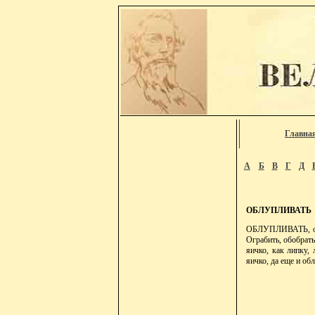
Главна
А
Б
В
Г
Д
ОБЛУПЛИВАТЬ
ОБЛУПЛИВАТЬ, облу
Ограбить, обобрать
яичко, как липку,
яичко, да еще и об