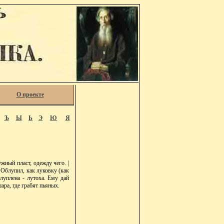
О проекте
Ъ
Ы
Ь
Э
Ю
Я
жный пласт, одежду чего. |
. Облупил, как луковку (как
блуплена - лутоха. Ему дай
ара, где грабят пьяных.