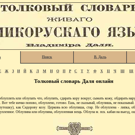
Поиск
В. Даль
я
Е
Ж
З
И
Й
К
Л
М
Н
О
П
Р
С
Т
У
Ф
Х
Ц
Ч
Ш
Щ
Толковый словарь Даля онлайн
плять или облупать что, облупить, сдирать кору вокруг, сымать кожу, обдирать нару
. Вот тебе яичко попово, облуплено, готово. Ешь, не сказывай, облупишь, не показывай
 лутошку), как Сидорову козу. Церковь всю облупиша, стар. Не облуплена - липка, о
лупленное. Облупина или облупина, облупленная вещь. Облупа м. пск. кабан на выезд, ош