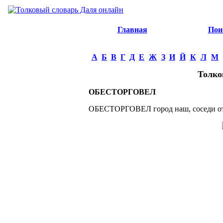
Главная
Пои
А
Б
В
Г
Д
Е
Ж
З
И
Й
К
Л
М
Толко
ОБЕСТОРГОВЕЛ
ОБЕСТОРГОВЕЛ город наш, соседи от