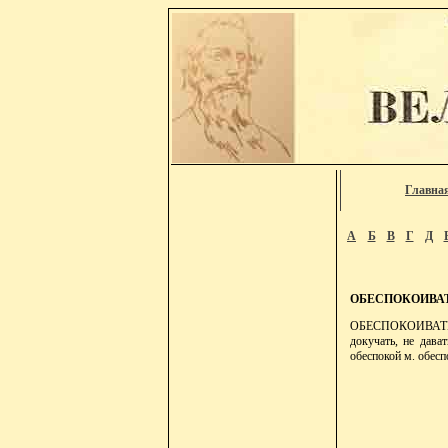
Главна
А
Б
В
Г
Д
ОБЕСПОКОИВА
ОБЕСПОКОИВАТЬ, об
докучать, не дават
обеспокой м. обесп