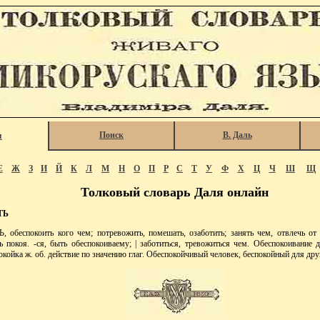
Поиск
В. Даль
я
Е
Ж
З
И
Й
К
Л
М
Н
О
П
Р
С
Т
У
Ф
Х
Ц
Ч
Ш
Щ
Толковый словарь Даля онлайн
ТЬ
еспокоить кого чем; потревожить, помешать, озаботить; занять чем, отвлечь от 
ь покоя. -ся, быть обеспокоиваему; | заботиться, тревожиться чем. Обеспокоивание д
окойка ж. об. действие по значению глаг. Обеспокойчивый человек, беспокойный для др