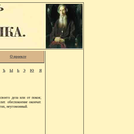
О проекте
Ъ
Ы
Ь
Э
Ю
Я
своего дела или от покоя;
лит. обеспокоение окончат.
угих, неугомонный.