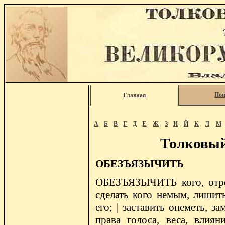
Пои
Главная
А
Б
В
Г
Д
Е
Ж
З
И
Й
К
Л
М
Толковый
ОБЕЗЪЯЗЫЧИТЬ
ОБЕЗЪЯЗЫЧИТЬ кого, отрез
сделать кого немым, лишит
его; | заставить онеметь, з
права голоса, веса, влиян