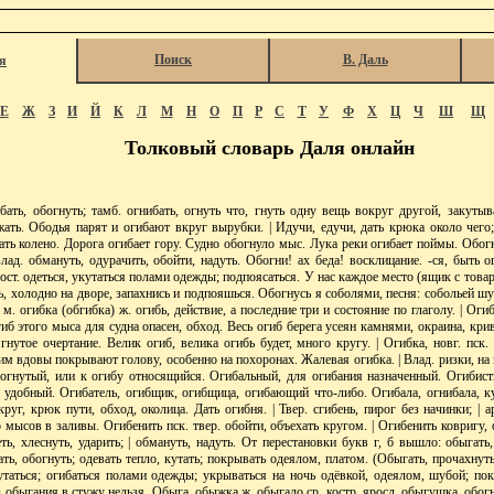
Поиск
В. Даль
я
Е
Ж
З
И
Й
К
Л
М
Н
О
П
Р
С
Т
У
Ф
Х
Ц
Ч
Ш
Щ
Толковый словарь Даля онлайн
ть, обогнуть; тамб. огнибать, огнуть что, гнуть одну вещь вокруг другой, закутыва
ать. Ободья парят и огибают вкруг вырубки. | Идучи, едучи, дать крюка около чего;
ать колено. Дорога огибает гору. Судно обогнуло мыс. Лука реки огибает поймы. Обогн
лад. обмануть, одурачить, обойти, надуть. Обогни! ах беда! восклицание. -ся, быть о
. вост. одеться, укутаться полами одежды; подпоясаться. У нас каждое место (ящик с тов
, холодно на дворе, запахнись и подпояшься. Обогнусь я соболями, песня: собольей шу
 м. огибка (обгибка) ж. огибь, действие, а последние три и состояние по глаголу. | Огиб
гиб этого мыса для судна опасен, обход. Весь огиб берега усеян камнями, окраина, кри
 гнутое очертание. Велик огиб, велика огибь будет, много кругу. | Огибка, новг. пск.
им вдовы покрывают голову, особенно на похоронах. Жалевая огибка. | Влад. ризки, на 
 огнутый, или к огибу относящийся. Огибальный, для огибания назначенный. Огибист
 удобный. Огибатель, огибщик, огибщица, огибающий что-либо. Огибала, огнибала, ку
круг, крюк пути, обход, околица. Дать огибня. | Твер. сгибень, пирог без начинки; | 
 мысов в заливы. Огибенить пск. твер. обойти, объехать кругом. | Огибенить ковригу, 
еть, хлеснуть, ударить; | обмануть, надуть. От перестановки букв г, б вышло: обыгать,
ать, обогнуть; одевать тепло, кутать; покрывать одеялом, платом. (Обыгать, прочахнуть,
кутаться; огибаться полами одежды; укрываться на ночь одёвкой, одеялом, шубой; по
з обыгания в стужу нельзя. Обыга, обыжка ж. обыгало ср. костр. яросл. обыгушка, обог