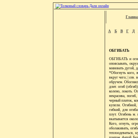
Главна
А
Б
В
Г
Д
ОБГИБАТЬ
ОБГИБАТЬ и огиба
опоясывать, окруж
миновать дугой, д
*Обогнуть кого, в
вкруг чего; | сев
обручем. Обогнись
длит. огиб (обгиб)
колено, локоть. О
некрасива, погиб,
черный платок, ко
купели. Огибной,
гибкий, для огиба
плут. Огибень м. 
вкатывается около
Кого, огнуть, огр
оболакивать, огиб
теплоодеваться, 
платом, фатой. Бе