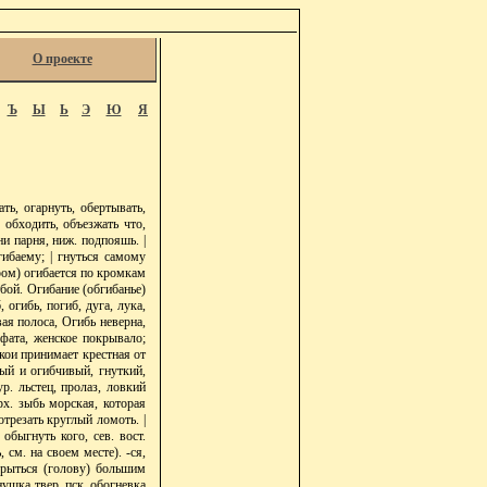
О проекте
Ъ
Ы
Ь
Э
Ю
Я
ть, огарнуть, обертывать,
 обходить, объезжать что,
и парня, ниж. подпояшь. |
гибаему; | гнуться самому
аром) огибается по кромкам
бой. Огибание (обгибанье)
, огибь, погиб, дуга, лука,
вая полоса, Огибь неверна,
 фата, женское покрывало;
кои принимает крестная от
ый и огибчивый, гнуткий,
р. льстец, пролаз, ловкий
арх. зыбь морская, которая
отрезать круглый ломоть. |
 обыгнуть кого, сев. вост.
 см. на своем месте). -ся,
крыться (голову) большим
нушка твер. пск. обогневка