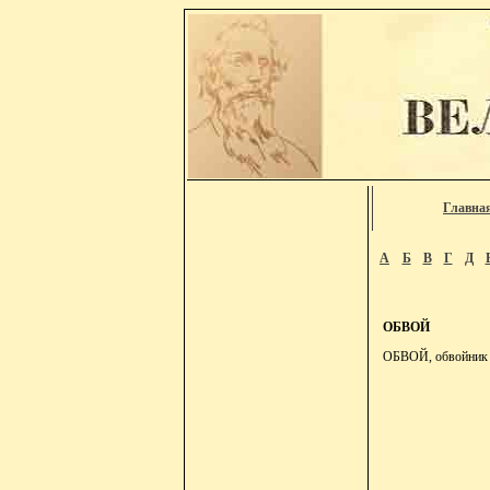
Главна
А
Б
В
Г
Д
ОБВОЙ
ОБВОЙ, обвойник и