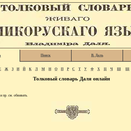
Поиск
В. Даль
я
Е
Ж
З
И
Й
К
Л
М
Н
О
П
Р
С
Т
У
Ф
Х
Ц
Ч
Ш
Щ
Толковый словарь Даля онлайн
 пр. см. обвивать.