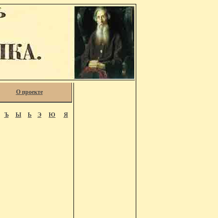
О проекте
Ъ
Ы
Ь
Э
Ю
Я