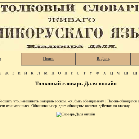
Поиск
В. Даль
я
Е
Ж
З
И
Й
К
Л
М
Н
О
П
Р
С
Т
У
Ф
Х
Ц
Ч
Ш
Щ
Толковый словарь Даля онлайн
ить что, наващивать, натирать воском. -ся, быть обващиваему. | Парень обвощился в
сти или налощился. Обващиванье ср. длит. обвощенье окончат. действие по глаголу.