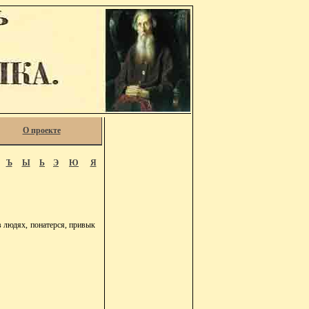
О проекте
Ъ
Ы
Ь
Э
Ю
Я
 людях, понатерся, привык