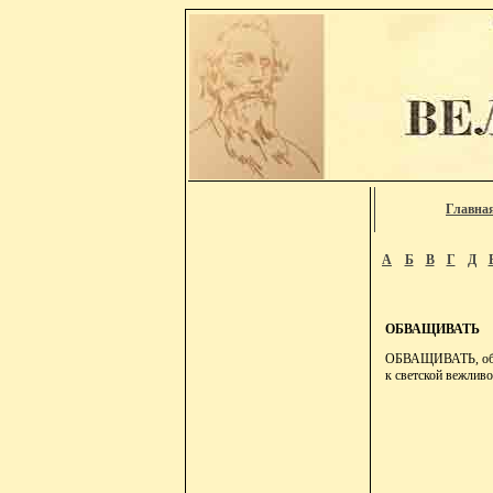
Главна
А
Б
В
Г
Д
ОБВАЩИВАТЬ
ОБВАЩИВАТЬ, обвощ
к светской вежливо